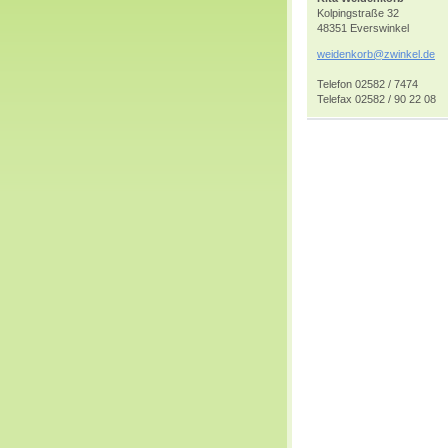
Kolpingstraße 32
48351 Everswinkel
weidenko
rb@zwink
el.de
Telefon 02582 / 7474
Telefax 02582 / 90 22 08