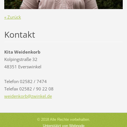
« Zurück
Kontakt
Kita Weidenkorb
Kolpingstraße 32
48351 Everswinkel
Telefon 02582 / 7474
Telefax 02582 / 90 22 08
weidenko
rb@zwink
el.de
© 2018 Alle Rechte vorbehalten.
Unterstützt von Webnode